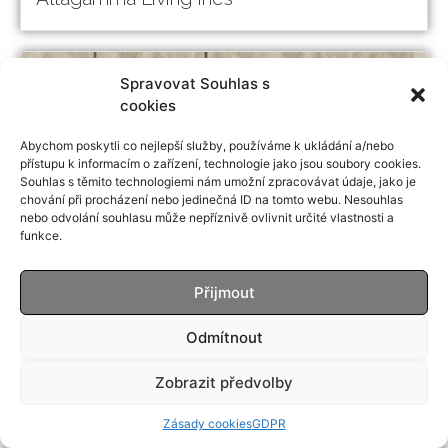
Spravovat Souhlas s
cookies
Abychom poskytli co nejlepší služby, používáme k ukládání a/nebo
přístupu k informacím o zařízení, technologie jako jsou soubory cookies.
Souhlas s těmito technologiemi nám umožní zpracovávat údaje, jako je
chování při procházení nebo jedinečná ID na tomto webu. Nesouhlas
nebo odvolání souhlasu může nepříznivě ovlivnit určité vlastnosti a
funkce.
Přijmout
Altagamma Living Felce Simposium
Odmítnout
Zobrazit předvolby
Zásady cookies
GDPR