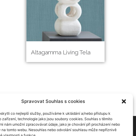
Altagamma Living Tela
Spravovat Souhlas s cookies
kytli co nejlepší služby, používáme k ukládání a/nebo přístupu k
 zařízení, technologie jako jsou soubory cookies. Souhlas s těmito
mi nám umožní zpracovávat údaje, jako je chování při procházení nebo
D na tomto webu. Nesouhlas nebo odvolání souhlasu může nepříznivě
Č: CZ04887565
té vlastnosti a funkce.