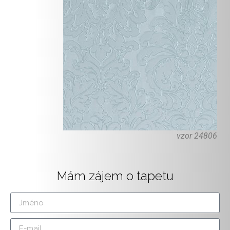
vzor 24806
Mám zájem o tapetu