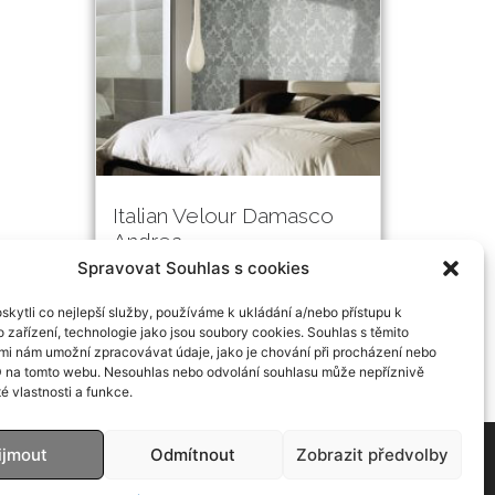
Italian Velour Damasco
Andrea
Spravovat Souhlas s cookies
kytli co nejlepší služby, používáme k ukládání a/nebo přístupu k
 zařízení, technologie jako jsou soubory cookies. Souhlas s těmito
mi nám umožní zpracovávat údaje, jako je chování při procházení nebo
D na tomto webu. Nesouhlas nebo odvolání souhlasu může nepříznivě
té vlastnosti a funkce.
ijmout
Odmítnout
Zobrazit předvolby
Č: CZ04887565