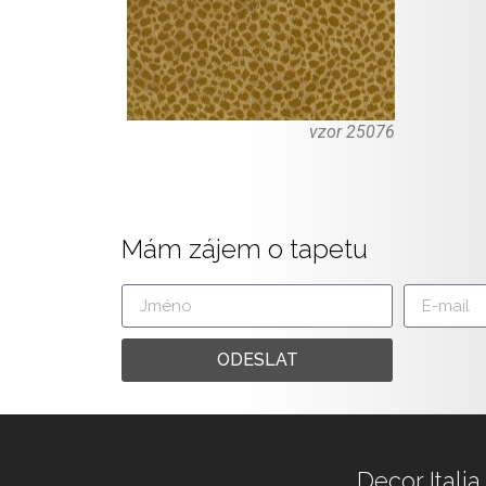
vzor 25076
Mám zájem o tapetu
ODESLAT
Decor Italia