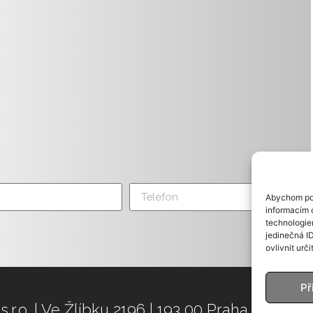
Abychom pos
informacím o
technologie
jedinečná I
ovlivnit urči
Př
 s.r.o. | Ve Žlíbku 2196 | 193 00 Praha 9 | DI