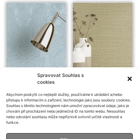
Spravovat Souhlas s
cookies
Italian Silk Damasco
Altagamma Home
Abychom poskytli co nejlepší služby, používáme k ukládání a/nebo
Moire
Shadow
přístupu k informacím o zařízení, technologie jako jsou soubory cookies.
Souhlas s těmito technologiemi nám umožní zpracovávat údaje, jako je
chování při procházení nebo jedinečná ID na tomto webu. Nesouhlas
nebo odvolání souhlasu může nepříznivě ovlivnit určité vlastnosti a
funkce.
Decor Italia s.r.o. | Ve Žlíbku 2196 | 193 00