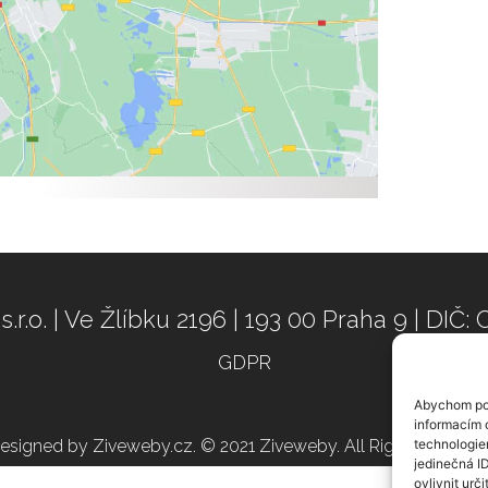
 s.r.o. | Ve Žlíbku 2196 | 193 00 Praha 9 | DI
GDPR
Abychom pos
informacím o
esigned by Ziveweby.cz. © 2021 Ziveweby. All Rights Reserve
technologie
jedinečná I
ovlivnit urči