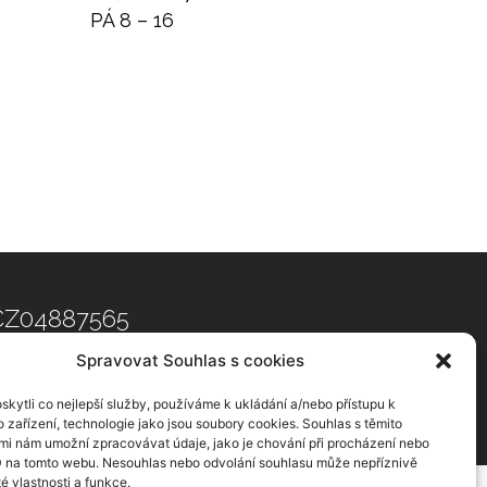
PÁ 8 – 16
Č: CZ04887565
Spravovat Souhlas s cookies
kytli co nejlepší služby, používáme k ukládání a/nebo přístupu k
 zařízení, technologie jako jsou soubory cookies. Souhlas s těmito
d.
mi nám umožní zpracovávat údaje, jako je chování při procházení nebo
D na tomto webu. Nesouhlas nebo odvolání souhlasu může nepříznivě
té vlastnosti a funkce.