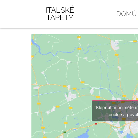
ITALSKÉ
DOMŮ
TAPETY
Klepnutím přijměte 
cookie a povo